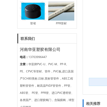
管堵
PPR管材
联系我们
河南华亚塑胶有限公司
PP-R外丝直接
电熔异径三通
电话：
13703996447
主营：
华亚牌PVC-U、PVC-M、PP-R、
PE、CPVC等管材、管件，PVC板,进口及国
PVC-U给水TS口管材
PVC-U给水活套口管
产SCH80美标.日标.英标管管件，ABS工程
材
塑料管管件，耐高温PVDF管管件，PP管、
ABS管、 PE管、PPR管、进口PVC透明管、
各类国产、进口塑胶阀门，含隔膜阀，球型
相关推荐