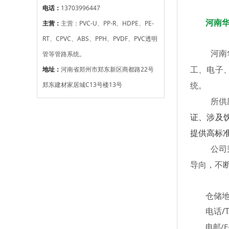
电话：
13703996447
河南
主营：
主营：PVC-U、PP-R、HDPE、PE-
RT、CPVC、ABS、PPH、PVDF、PVC透明
河南
管等管路系统。
地址：
河南省郑州市郑东新区商都路22号
工、电子
郑东建材家居城C13号楼13号
统。
所供
证、涉及
提供高标
公司
导向，不
仓储地
电话/T
电邮/E