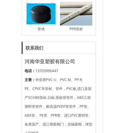
管堵
PPR管材
联系我们
河南华亚塑胶有限公司
PP-R外丝直接
电熔异径三通
电话：
13703996447
主营：
华亚牌PVC-U、PVC-M、PP-R、
PE、CPVC等管材、管件，PVC板,进口及国
PVC-U给水TS口管材
PVC-U给水活套口管
产SCH80美标.日标.英标管管件，ABS工程
材
塑料管管件，耐高温PVDF管管件，PP管、
ABS管、 PE管、PPR管、进口PVC透明管、
各类国产、进口塑胶阀门，含隔膜阀，球型