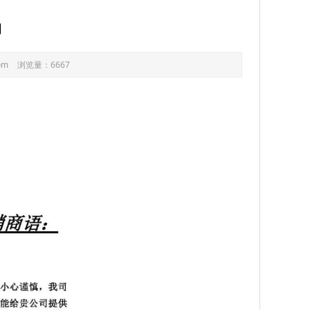
知
om
浏览量：6667